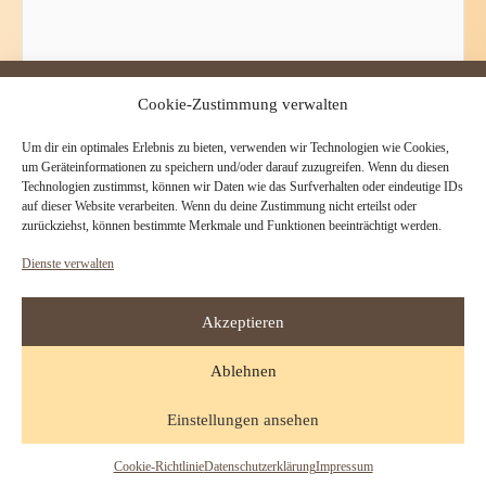
Cookie-Zustimmung verwalten
Mit der Nutzung dieses Formulars erklären Sie sich mit
der Speicherung und Verarbeitung Ihrer Daten durch diese
Um dir ein optimales Erlebnis zu bieten, verwenden wir Technologien wie Cookies,
um Geräteinformationen zu speichern und/oder darauf zuzugreifen. Wenn du diesen
Website einverstanden. Die Daten werden nur so lange bei uns
Technologien zustimmst, können wir Daten wie das Surfverhalten oder eindeutige IDs
gespeichert, wie es für die Bearbeitung Ihrer Anfrage
auf dieser Website verarbeiten. Wenn du deine Zustimmung nicht erteilst oder
erforderlich ist.
zurückziehst, können bestimmte Merkmale und Funktionen beeinträchtigt werden.
Dienste verwalten
Bitte lasse dieses Feld leer.
Akzeptieren
Ablehnen
Impressum
|
Datenschutz
|
Startseite
Einstellungen ansehen
Copyright © 1999-2026 - www.alte-scheune.net
Cookie-Richtlinie
Datenschutzerklärung
Impressum