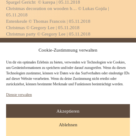
Spargel Gericht © karepa | 05.11.2018
Christmas decoration on wooden b… © Lukas Gojda |
05.11.2018
Entenkeule © Thomas Francois | 05.11.2018
Christmas © Gregory Lee | 05.11.2018
Christmas party © Gregory Lee | 05.11.2018
Schinken Spargel © photocrew | 05.11.2018
Tanz in den Mai © Janina Dierks | 05.11.2018
Cookie-Zustimmung verwalten
Gebratene Entenkeule mit Rotkohl, Kn… © Floydine |
05.11.2018
Um dir ein optimales Erlebnis zu bieten, verwenden wir Technologien wie Cookies,
Champagner zum Fest © Thaut Images | 29.12.2017
um Geräteinformationen zu speichern und/oder darauf zuzugreifen. Wenn du diesen
Text Frohe Ostern mit Osterhasen Ei u… © Sabine Schönfeld |
Technologien zustimmst, können wir Daten wie das Surfverhalten oder eindeutige IDs
16.04.2017
auf dieser Website verarbeiten. Wenn du deine Zustimmung nicht erteilst oder
zurückziehst, können bestimmte Merkmale und Funktionen beeinträchtigt werden.
Christmas decoration on wooden back… © Lukas Gojda |
21.12.2016
Dienste verwalten
Christmas decoration © powerstock | 25.12.2015
Couples X mas market © drubig-photo | 20.10.2014
Grünkohlessen © Caro S. | 02.11.2012
Akzeptieren
Ablehnen
Impressum
|
Datenschutz
|
Startseite