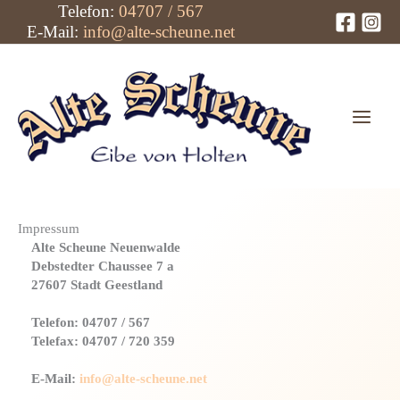
Zum
Telefon:
04707 / 567
Inhalt
E-Mail:
info@alte-scheune.net
springen
Impressum
Alte Scheune Neuenwalde
Debstedter Chaussee 7 a
27607 Stadt Geestland
Telefon: 04707 / 567
Telefax: 04707 / 720 359
E-Mail:
info@alte-scheune.net