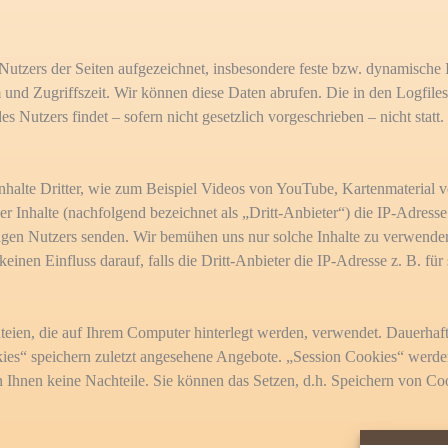
Nutzers der Seiten aufgezeichnet, insbesondere feste bzw. dynamische
und Zugriffszeit. Wir können diese Daten abrufen. Die in den Logfile
s Nutzers findet – sofern nicht gesetzlich vorgeschrieben – nicht statt.
 Inhalte Dritter, wie zum Beispiel Videos von YouTube, Kartenmateri
ser Inhalte (nachfolgend bezeichnet als „Dritt-Anbieter“) die IP-Adre
ligen Nutzers senden. Wir bemühen uns nur solche Inhalte zu verwenden,
inen Einfluss darauf, falls die Dritt-Anbieter die IP-Adresse z. B. für
ateien, die auf Ihrem Computer hinterlegt werden, verwendet. Dauerhaf
es“ speichern zuletzt angesehene Angebote. „Session Cookies“ werden
n Ihnen keine Nachteile. Sie können das Setzen, d.h. Speichern von Co