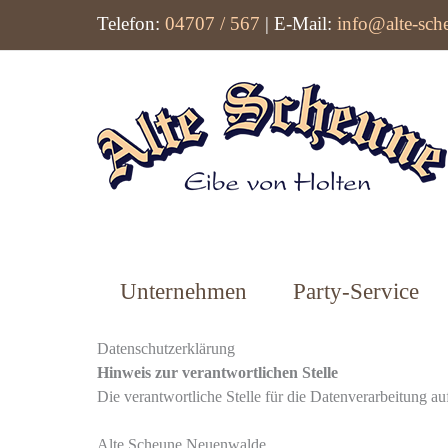
Zum
Telefon:
04707 / 567
|
E-Mail:
info@alte-sch
Inhalt
springen
Unternehmen
Party-Service
Datenschutzerklärung
Hinweis zur verantwortlichen Stelle
Die verantwortliche Stelle für die Datenverarbeitung auf
Alte Scheune Neuenwalde